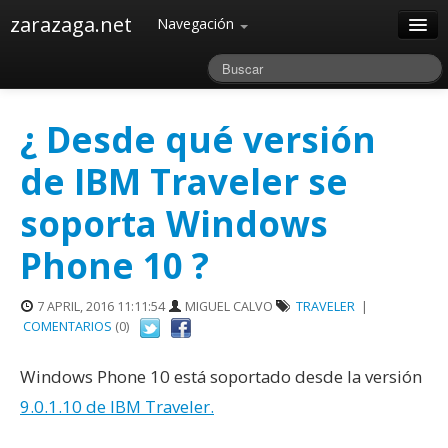
zarazaga.net
Navegación
Home
Acerca de
¿ Desde qué versión
Archivos
de IBM Traveler se
soporta Windows
Phone 10 ?
7 APRIL, 2016 11:11:54
MIGUEL CALVO
TRAVELER
|
COMENTARIOS
(0)
Windows Phone 10 está soportado desde la versión
9.0.1.10 de IBM Traveler.