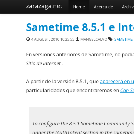
zarazaga.net
Home
Acerca de
Archi
Sametime 8.5.1 e Int
4 AUGUST, 2010 10:25:55
MANGELCALVO
SAMETIME
En versiones anteriores de Sametime, no pod
Sitio de internet
.
A partir de la versión 8.5.1, que
aparecerá en 
particularidades que encontraremos en
Can S
To configure the 8.5.1 Sametime Community Ser
under the [AuthToken] section in the sametime.i