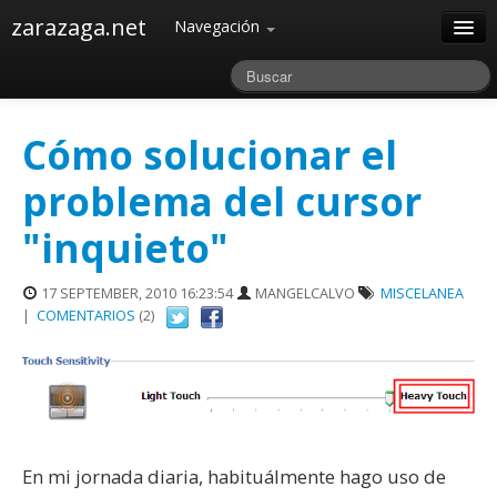
zarazaga.net
Navegación
Home
Acerca de
Cómo solucionar el
Archivos
problema del cursor
"inquieto"
17 SEPTEMBER, 2010 16:23:54
MANGELCALVO
MISCELANEA
|
COMENTARIOS
(2)
En mi jornada diaria, habituálmente hago uso de