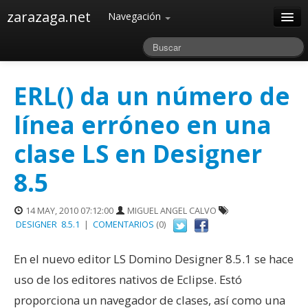
zarazaga.net
Navegación
Home
Acerca de
ERL() da un número de
Archivos
línea erróneo en una
clase LS en Designer
8.5
14 MAY, 2010 07:12:00
MIGUEL ANGEL CALVO
DESIGNER
8.5.1
|
COMENTARIOS
(0)
En el nuevo editor LS Domino Designer 8.5.1 se hace
uso de los editores nativos de Eclipse. Estó
proporciona un navegador de clases, así como una