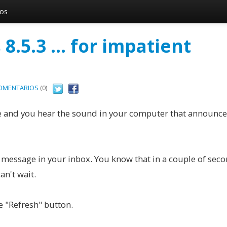
vos
.5.3 ... for impatient
OMENTARIOS
(0)
 and you hear the sound in your computer that announces
 message in your inbox. You know that in a couple of sec
an't wait.
he "Refresh" button.