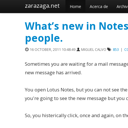
zarazaga.net
Home
Acerca de
Archi
What’s new in Notes 8
people.
16 OCTOBER, 2011 10:48:49
MIGUEL CALVO
853
|
C
Sometimes you are waiting for a mail message
new message has arrived.
You open Lotus Notes, but you can not see the
you're going to see the new message but you c
So, you histerically click, once and again, on t