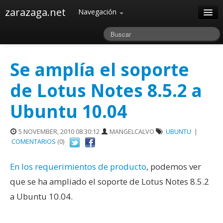
zarazaga.net
Navegación
Home
Acerca de
Se amplía el soporte
Archivos
de Lotus Notes 8.5.2 a
Ubuntu 10.04
5 NOVEMBER, 2010 08:30:12
MANGELCALVO
UBUNTU
|
COMENTARIOS
(0)
En los requerimientos de producto
, podemos ver
que se ha ampliado el soporte de Lotus Notes 8.5.2
a Ubuntu 10.04.