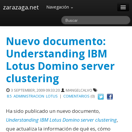
zarazaga.net
Navegación
Home
Acerca de
Nuevo documento:
Archivos
Understanding IBM
Lotus Domino server
clustering
3 SEPTEMBER, 2009 09:33:20
MANGELCALVO
8.5
ADMINISTRACION
LOTUS
|
COMENTARIOS
(0)
Ha sido publicado un nuevo documento,
Understanding IBM Lotus Domino server clustering
,
que actualiza la información de qué es, cómo