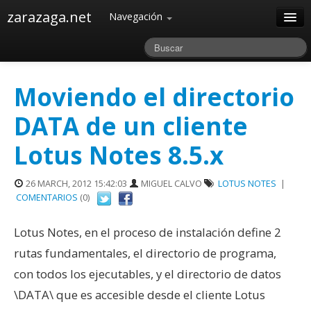
zarazaga.net
Navegación
Home
Acerca de
Moviendo el directorio
Archivos
DATA de un cliente
Lotus Notes 8.5.x
26 MARCH, 2012 15:42:03
MIGUEL CALVO
LOTUS NOTES
|
COMENTARIOS
(0)
Lotus Notes, en el proceso de instalación define 2
rutas fundamentales, el directorio de programa,
con todos los ejecutables, y el directorio de datos
\DATA\ que es accesible desde el cliente Lotus