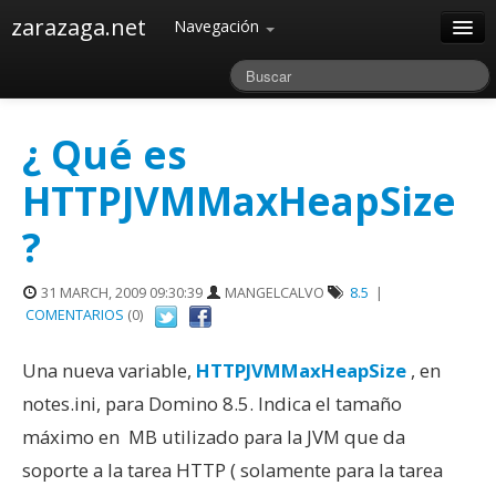
zarazaga.net
Navegación
Home
Acerca de
¿ Qué es
Archivos
HTTPJVMMaxHeapSize
?
31 MARCH, 2009 09:30:39
MANGELCALVO
8.5
|
COMENTARIOS
(0)
Una nueva variable,
HTTPJVMMaxHeapSize
, en
notes.ini, para Domino 8.5. Indica el tamaño
máximo en MB utilizado para la JVM que da
soporte a la tarea HTTP ( solamente para la tarea