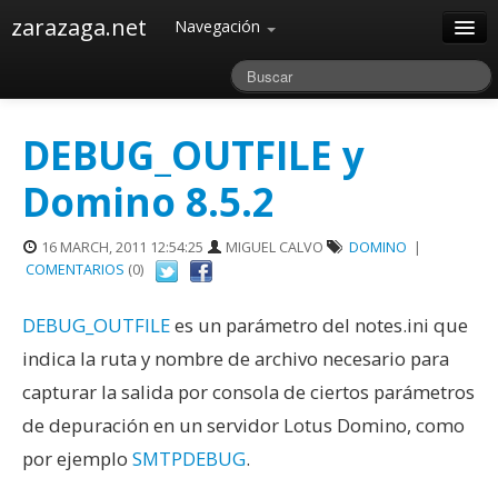
zarazaga.net
Navegación
Home
Acerca de
DEBUG_OUTFILE y
Archivos
Domino 8.5.2
16 MARCH, 2011 12:54:25
MIGUEL CALVO
DOMINO
|
COMENTARIOS
(0)
DEBUG_OUTFILE
es un parámetro del notes.ini que
indica la ruta y nombre de archivo necesario para
capturar la salida por consola de ciertos parámetros
de depuración en un servidor Lotus Domino, como
por ejemplo
SMTPDEBUG
.