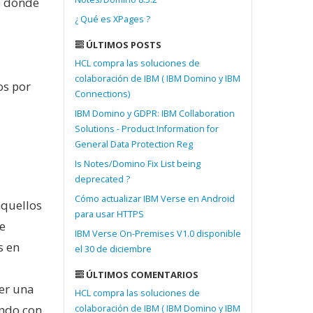
 dónde
¿ Qué es XPages ?
ÚLTIMOS POSTS
HCL compra las soluciones de
colaboración de IBM ( IBM Domino y IBM
os por
Connections)
IBM Domino y GDPR: IBM Collaboration
Solutions - Product Information for
General Data Protection Reg
Is Notes/Domino Fix List being
deprecated ?
Cómo actualizar IBM Verse en Android
aquellos
para usar HTTPS
de
IBM Verse On-Premises V1.0 disponible
s en
el 30 de diciembre
ÚLTIMOS COMENTARIOS
er una
HCL compra las soluciones de
ando con
colaboración de IBM ( IBM Domino y IBM