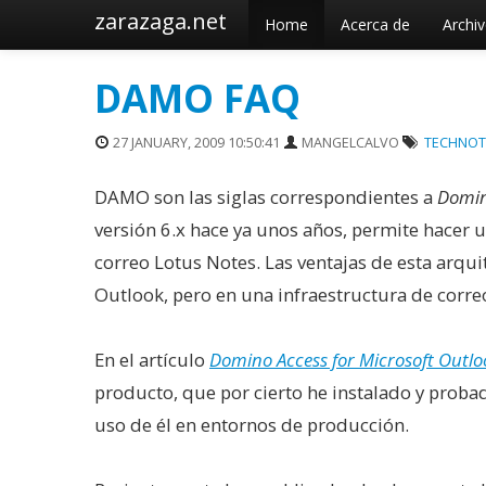
zarazaga.net
Home
Acerca de
Archi
DAMO FAQ
27 JANUARY, 2009 10:50:41
MANGELCALVO
TECHNOT
DAMO son las siglas correspondientes a
Domin
versión 6.x hace ya unos años, permite hacer 
correo Lotus Notes. Las ventajas de esta arquit
Outlook, pero en una infraestructura de corr
En el artículo
Domino Access for Microsoft Outlo
producto, que por cierto he instalado y proba
uso de él en entornos de producción.