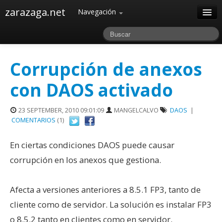
zarazaga.net
Navegación
Home
Acerca de
Corrupción de anexos
Archivos
con DAOS activado
23 SEPTEMBER, 2010 09:01:09
MANGELCALVO
DAOS
|
COMENTARIOS
(1)
En ciertas condiciones DAOS puede causar
corrupción en los anexos que gestiona.
Afecta a versiones anteriores a 8.5.1 FP3, tanto de
cliente como de servidor. La solución es instalar FP3
o 8.5.2 tanto en clientes como en servidor.