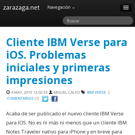
zarazaga.net
Navegación
Home
Acerca de
Cliente IBM Verse para
Archivos
iOS. Problemas
iniciales y primeras
impresiones
4 MAY, 2015 13:02:33
MIGUEL CALVO
IBM VERSE
|
COMENTARIOS
(1)
Acaba de ser publicado el nuevo cliente IBM Verse
para IOS. No es ni más ni menos que un cliente IBM
Notes Traveler nativo para iPhone y en breve para