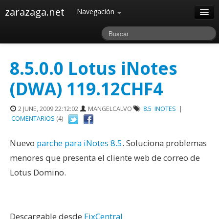
zarazaga.net
Navegación
Home
Acerca de
8.5.0.0 Lotus iNotes
Archivos
(DWA) 119.12CHF4
2 JUNE, 2009 22:12:02
MANGELCALVO
8.5
INOTES
|
COMENTARIOS
(4)
Nuevo
parche para iNotes 8.5
. Soluciona problemas
menores que presenta el cliente web de correo de
Lotus Domino.
Descargable desde
FixCentral