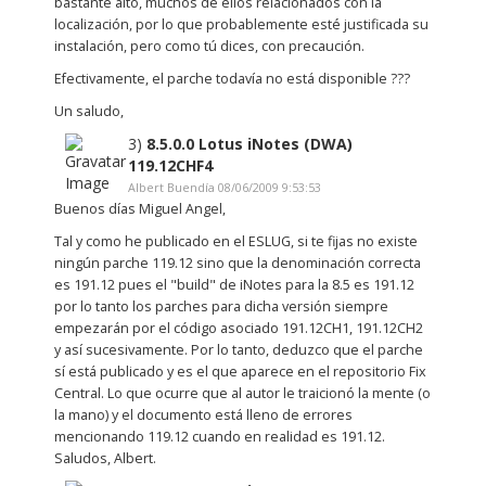
bastante alto, muchos de ellos relacionados con la
localización, por lo que probablemente esté justificada su
instalación, pero como tú dices, con precaución.
Efectivamente, el parche todavía no está disponible ???
Un saludo,
3)
8.5.0.0 Lotus iNotes (DWA)
119.12CHF4
Albert Buendía 08/06/2009 9:53:53
Buenos días Miguel Angel,
Tal y como he publicado en el ESLUG, si te fijas no existe
ningún parche 119.12 sino que la denominación correcta
es 191.12 pues el "build" de iNotes para la 8.5 es 191.12
por lo tanto los parches para dicha versión siempre
empezarán por el código asociado 191.12CH1, 191.12CH2
y así sucesivamente. Por lo tanto, deduzco que el parche
sí está publicado y es el que aparece en el repositorio Fix
Central. Lo que ocurre que al autor le traicionó la mente (o
la mano) y el documento está lleno de errores
mencionando 119.12 cuando en realidad es 191.12.
Saludos, Albert.