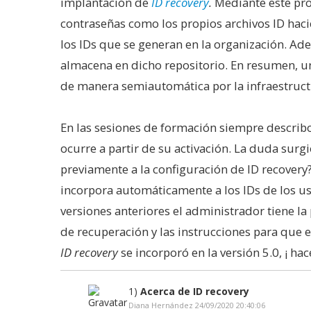
implantación de
ID recovery
.
Mediante este pro
contraseñas como los propios archivos ID haci
los IDs que se generan en la organización. Ade
almacena en dicho repositorio. En resumen, una
de manera semiautomática por la infraestruc
En las sesiones de formación siempre describo
ocurre a partir de su activación. La duda surgi
previamente a la configuración de ID recovery?
incorpora automáticamente a los IDs de los usu
versiones anteriores el administrador tiene l
de recuperación y las instrucciones para que e
ID recovery
se incorporó en la versión 5.0, ¡ ha
1)
Acerca de ID recovery
Diana Hernández 24/09/2020 20:40:06