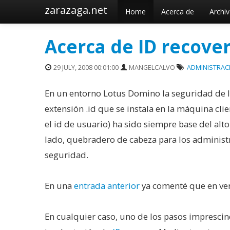
zarazaga.net
Home
Acerca de
Archi
Acerca de ID recove
29 JULY, 2008 00:01:00
MANGELCALVO
ADMINISTRAC
En un entorno Lotus Domino la seguridad de la
extensión .id que se instala en la máquina clie
el id de usuario) ha sido siempre base del alt
lado, quebradero de cabeza para los administr
seguridad.
En una
entrada anterior
ya comenté que en ver
En cualquier caso, uno de los pasos imprescin