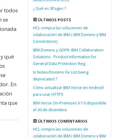
¿ Qué es XPages ?
ar todos
n se
ÚLTIMOS POSTS
tionada
HCL compra las soluciones de
colaboración de IBM ( IBM Domino y IBM
Connections)
IBM Domino y GDPR: IBM Collaboration
 y qué
Solutions - Product Information for
General Data Protection Reg
dos
Is Notes/Domino Fix List being
 se
deprecated ?
dor. En
Cómo actualizar IBM Verse en Android
ación
para usar HTTPS
enta que
IBM Verse On-Premises V1.0 disponible
el 30 de diciembre
ÚLTIMOS COMENTARIOS
HCL compra las soluciones de
colaboración de IBM ( IBM Domino y IBM