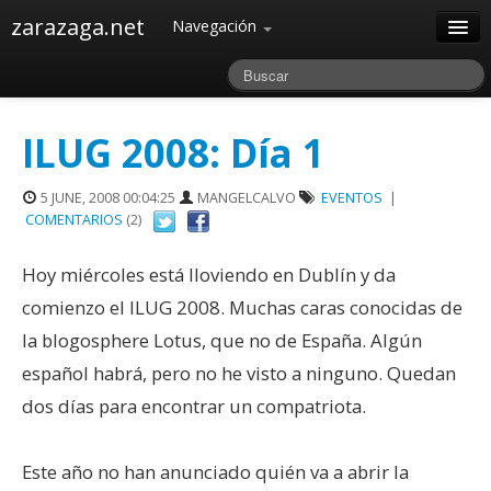
zarazaga.net
Navegación
Home
Acerca de
ILUG 2008: Día 1
Archivos
5 JUNE, 2008 00:04:25
MANGELCALVO
EVENTOS
|
COMENTARIOS
(2)
Hoy miércoles está lloviendo en Dublín y da
comienzo el ILUG 2008. Muchas caras conocidas de
la blogosphere Lotus, que no de España. Algún
español habrá, pero no he visto a ninguno. Quedan
dos días para encontrar un compatriota.
Este año no han anunciado quién va a abrir la