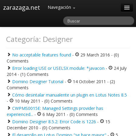
zarazaga.net
Navegación
Home
Acerca de
Categoría: Designer
Archivos
No acceptable features found
-
29 March 2016 - (0)
Comments
Error loading USE or USELSX module: *javacon
-
24 July
2014 - (1) Comments
Domino Designer Tutorial
-
14 October 2011 - (2)
Comments
Cómo desintalar manualente un plugin en Lotus Notes 8.5
-
10 May 2011 - (0) Comments
CWPMS0015E: Managed Settings provider has
experienced...
-
6 May 2011 - (0) Comments
Domino Designer 8.5.2: Error Code is 1226
-
15
December 2010 - (0) Comments
El desarrollo en Lotus Domino "se hace mayor"
-
5