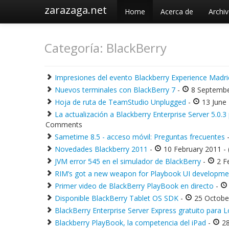
zarazaga.net
Home
Acerca de
Archi
Categoría: BlackBerry
Impresiones del evento Blackberry Experience Madri
Nuevos terminales con BlackBerry 7
-
8 Septembe
Hoja de ruta de TeamStudio Unplugged
-
13 June
La actualización a Blackberry Enterprise Server 5.0.
Comments
Sametime 8.5 - acceso móvil: Preguntas frecuentes
Novedades Blackberry 2011
-
10 February 2011 -
JVM error 545 en el simulador de BlackBerry
-
2 F
RIM’s got a new weapon for Playbook UI developme
Primer video de BlackBerry PlayBook en directo
-
Disponible BlackBerry Tablet OS SDK
-
25 Octobe
BlackBerry Enterprise Server Express gratuito para
Blackberry PlayBook, la competencia del iPad
-
28