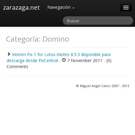
zarazaga.net
Navegación
Home
Acerca de
Categoría: Domino
Archivos
Interim Fix 1 for Lotus iNotes 8.5.3 disponible para
descarga desde FixCentral
-
7 November 2011 - (0)
Comments
© Miguel Angel Calvo 2007 - 2013